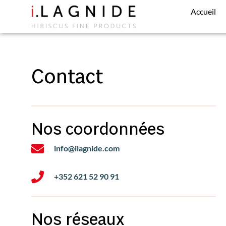
Aller
Accueil
au
contenu
Contact
Nos coordonnées
info@ilagnide.com
+352 621 52 90 91
Nos réseaux