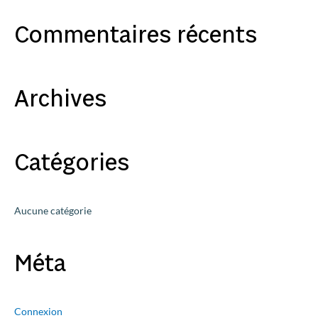
c
Commentaires récents
h
e
r
c
Archives
h
e
r
Catégories
:
Aucune catégorie
Méta
Connexion