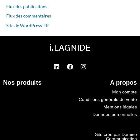
Flux des publications
Flux des commentaires
Site de WordPress-FR
i.LAGNIDE
L
F
I
i
a
n
n
c
s
Nos produits
A propos
k
e
t
e
b
a
Mon compte
d
o
g
Conditions générale de vente
i
o
r
Mentions légales
n
k
a
Données personnelles
m
Site créé par Domino
Communication