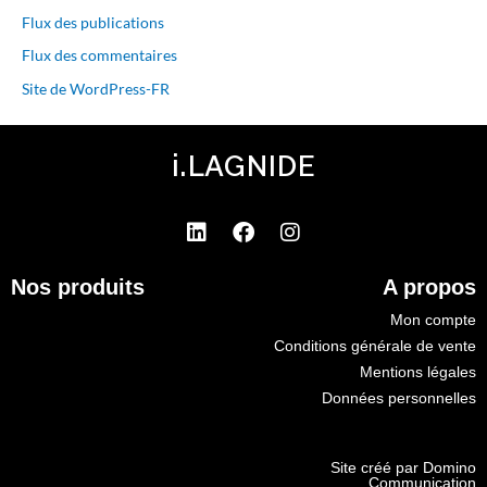
Flux des publications
Flux des commentaires
Site de WordPress-FR
i.LAGNIDE
L
F
I
i
a
n
n
c
s
Nos produits
A propos
k
e
t
e
b
a
Mon compte
d
o
g
Conditions générale de vente
i
o
r
Mentions légales
n
k
a
Données personnelles
m
Site créé par Domino
Communication