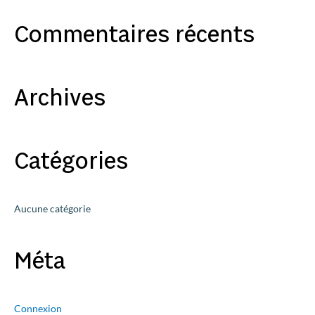
c
Commentaires récents
h
e
r
c
Archives
h
e
r
Catégories
:
Aucune catégorie
Méta
Connexion