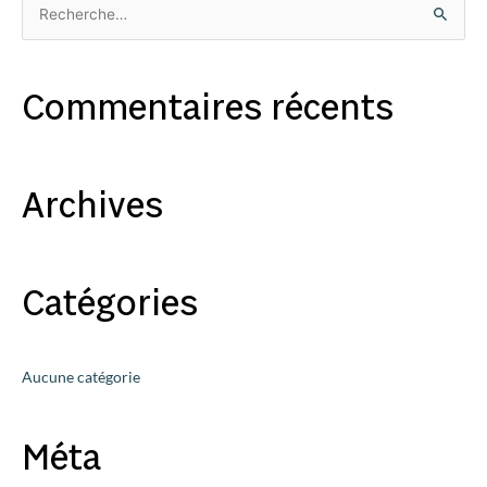
R
e
c
Commentaires récents
h
e
r
c
Archives
h
e
r
Catégories
:
Aucune catégorie
Méta