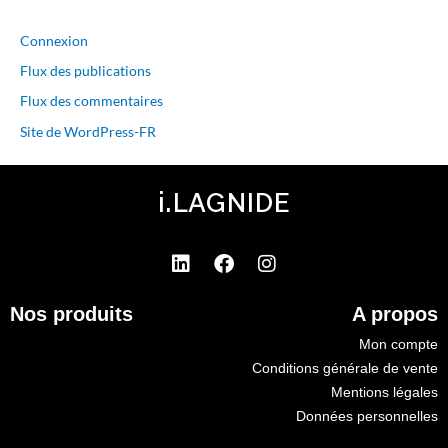
Connexion
Flux des publications
Flux des commentaires
Site de WordPress-FR
i.LAGNIDE
L
F
I
i
a
n
n
c
s
Nos produits
A propos
k
e
t
e
b
a
Mon compte
d
o
g
Conditions générale de vente
i
o
r
Mentions légales
n
k
a
Données personnelles
m