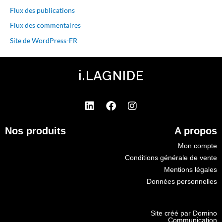
Flux des publications
Flux des commentaires
Site de WordPress-FR
i.LAGNIDE
L
F
I
i
a
n
n
c
s
Nos produits
A propos
k
e
t
e
b
a
Mon compte
d
o
g
Conditions générale de vente
i
o
r
Mentions légales
n
k
a
Données personnelles
m
Site créé par Domino
Communication