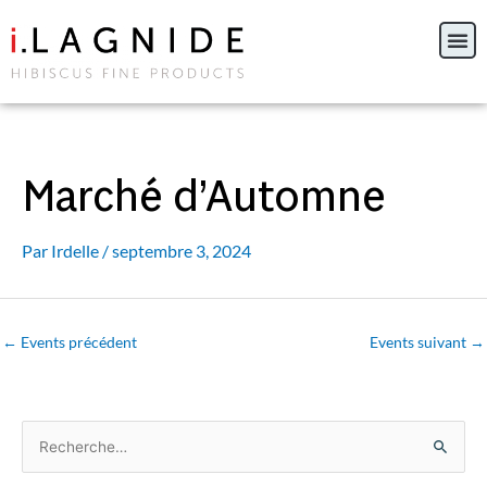
Aller
au
contenu
Marché d’Automne
Par
Irdelle
/
septembre 3, 2024
←
Events précédent
Events suivant
→
R
e