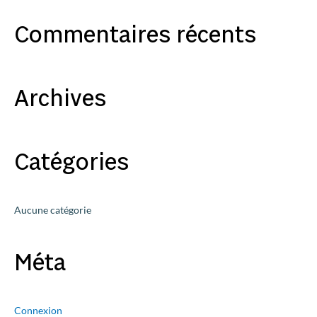
c
Commentaires récents
h
e
r
c
Archives
h
e
r
Catégories
:
Aucune catégorie
Méta
Connexion